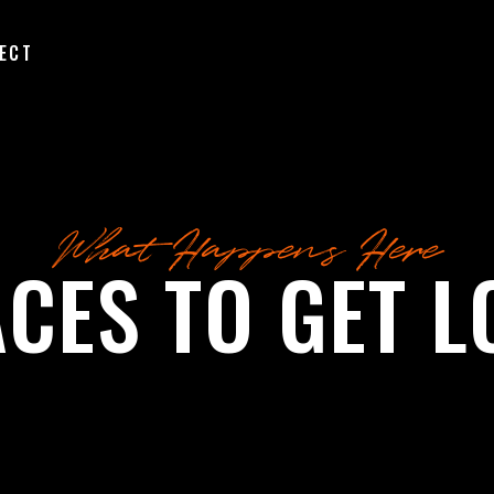
ECT
What Happens Here
CES TO GET L