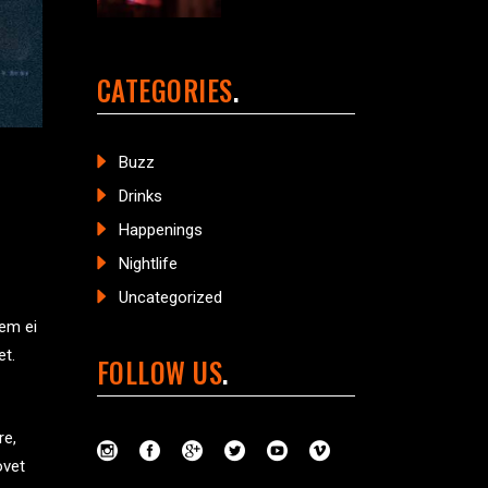
CATEGORIES
Buzz
Drinks
Happenings
Nightlife
Uncategorized
tem ei
et.
FOLLOW US
re,
ovet