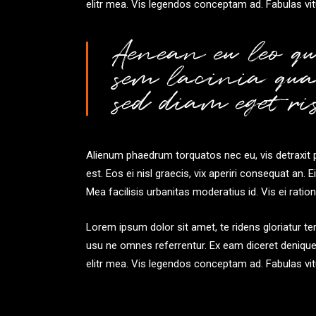
elitr mea. Vis legendos conceptam ad. Fabulas vi
Aenean eu leo qu
sem lacinia qua
sed diam eget ris
Alienum phaedrum torquatos nec eu, vis detraxit per
est. Eos ei nisl graecis, vix aperiri consequat an. E
Mea facilisis urbanitas moderatius id. Vis ei rationi
Lorem ipsum dolor sit amet, te ridens gloriatur t
usu ne omnes referrentur. Ex eam diceret denique,
elitr mea. Vis legendos conceptam ad. Fabulas vi