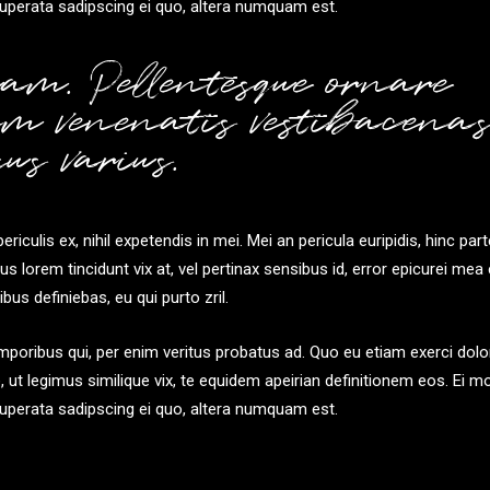
tuperata sadipscing ei quo, altera numquam est.
am. Pellentesque ornare
m venenatis vestibacena
us varius.
iculis ex, nihil expetendis in mei. Mei an pericula euripidis, hinc par
ius lorem tincidunt vix at, vel pertinax sensibus id, error epicurei mea 
bus definiebas, eu qui purto zril.
emporibus qui, per enim veritus probatus ad. Quo eu etiam exerci dolo
 ut legimus similique vix, te equidem apeirian definitionem eos. Ei m
tuperata sadipscing ei quo, altera numquam est.