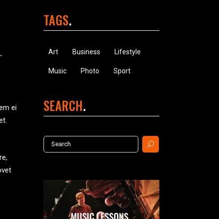
TAGS
s
Art
Business
Lifestyle
Music
Photo
Sport
SEARCH
tem ei
et.
Search
for:
re,
ovet