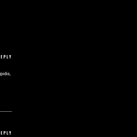
REPLY
pidis,
REPLY