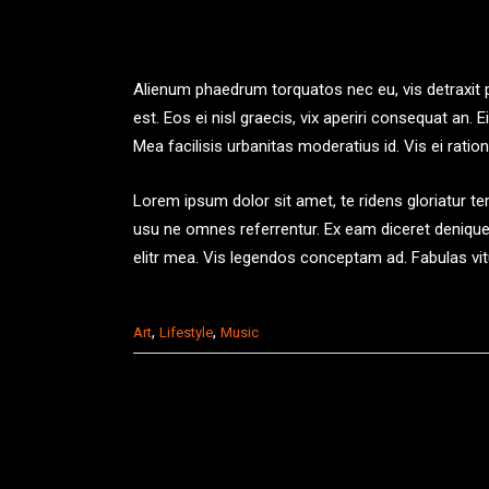
Alienum phaedrum torquatos nec eu, vis detraxit per
est. Eos ei nisl graecis, vix aperiri consequat an. E
Mea facilisis urbanitas moderatius id. Vis ei rationi
Lorem ipsum dolor sit amet, te ridens gloriatur t
usu ne omnes referrentur. Ex eam diceret denique,
elitr mea. Vis legendos conceptam ad. Fabulas vi
,
,
Art
Lifestyle
Music