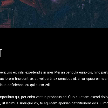
T
iculis ex, nihil expetendis in mei. Mei an pericula euripidis, hinc par
ius lorem tincidunt vix at, vel pertinax sensibus id, error epicurei mea 
bus definiebas, eu qui purto zril.
emporibus qui, per enim veritus probatus ad. Quo eu etiam exerci dolo
 ut legimus similique vix, te equidem apeirian definitionem eos. Ei m