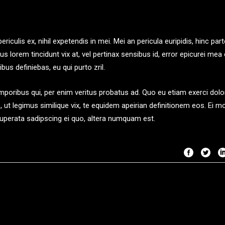
iculis ex, nihil expetendis in mei. Mei an pericula euripidis, hinc par
ius lorem tincidunt vix at, vel pertinax sensibus id, error epicurei mea 
bus definiebas, eu qui purto zril.
emporibus qui, per enim veritus probatus ad. Quo eu etiam exerci dolo
 ut legimus similique vix, te equidem apeirian definitionem eos. Ei m
tuperata sadipscing ei quo, altera numquam est.