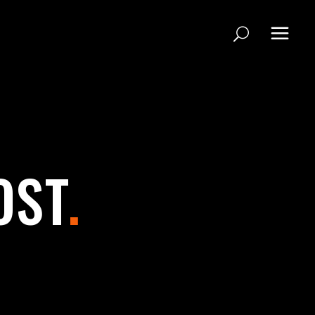
OST
.