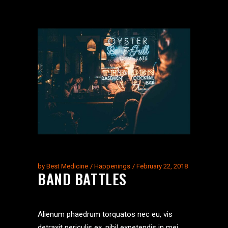
by
Best Medicine
Happenings
February 22, 2018
BAND BATTLES
Alienum phaedrum torquatos nec eu, vis
detraxit periculis ex, nihil expetendis in mei.