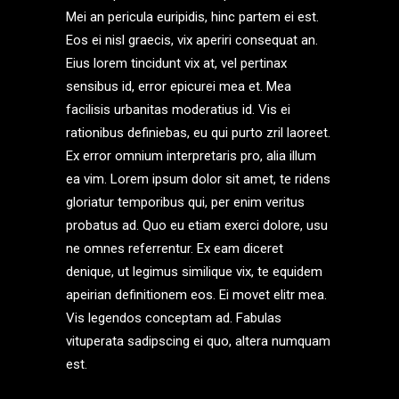
Mei an pericula euripidis, hinc partem ei est.
Eos ei nisl graecis, vix aperiri consequat an.
Eius lorem tincidunt vix at, vel pertinax
sensibus id, error epicurei mea et. Mea
facilisis urbanitas moderatius id. Vis ei
rationibus definiebas, eu qui purto zril laoreet.
Ex error omnium interpretaris pro, alia illum
ea vim. Lorem ipsum dolor sit amet, te ridens
gloriatur temporibus qui, per enim veritus
probatus ad. Quo eu etiam exerci dolore, usu
ne omnes referrentur. Ex eam diceret
denique, ut legimus similique vix, te equidem
apeirian definitionem eos. Ei movet elitr mea.
Vis legendos conceptam ad. Fabulas
vituperata sadipscing ei quo, altera numquam
est.