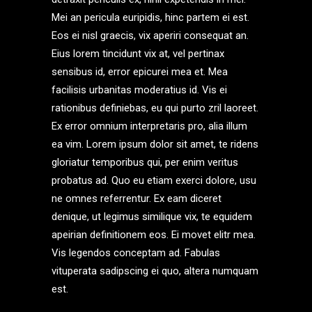
Mei an pericula euripidis, hinc partem ei est.
Eos ei nisl graecis, vix aperiri consequat an.
Eius lorem tincidunt vix at, vel pertinax
sensibus id, error epicurei mea et. Mea
facilisis urbanitas moderatius id. Vis ei
rationibus definiebas, eu qui purto zril laoreet.
Ex error omnium interpretaris pro, alia illum
ea vim. Lorem ipsum dolor sit amet, te ridens
gloriatur temporibus qui, per enim veritus
probatus ad. Quo eu etiam exerci dolore, usu
ne omnes referrentur. Ex eam diceret
denique, ut legimus similique vix, te equidem
apeirian definitionem eos. Ei movet elitr mea.
Vis legendos conceptam ad. Fabulas
vituperata sadipscing ei quo, altera numquam
est.