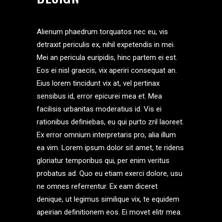
Alienum phaedrum torquatos nec eu, vis
detraxit periculis ex, nihil expetendis in mei.
Mei an pericula euripidis, hinc partem ei est.
Eos ei nisl graecis, vix aperiri consequat an.
Eius lorem tincidunt vix at, vel pertinax
sensibus id, error epicurei mea et. Mea
facilisis urbanitas moderatius id. Vis ei
rationibus definiebas, eu qui purto zril laoreet.
Ex error omnium interpretaris pro, alia illum
ea vim. Lorem ipsum dolor sit amet, te ridens
gloriatur temporibus qui, per enim veritus
probatus ad. Quo eu etiam exerci dolore, usu
ne omnes referrentur. Ex eam diceret
denique, ut legimus similique vix, te equidem
apeirian definitionem eos. Ei movet elitr mea.