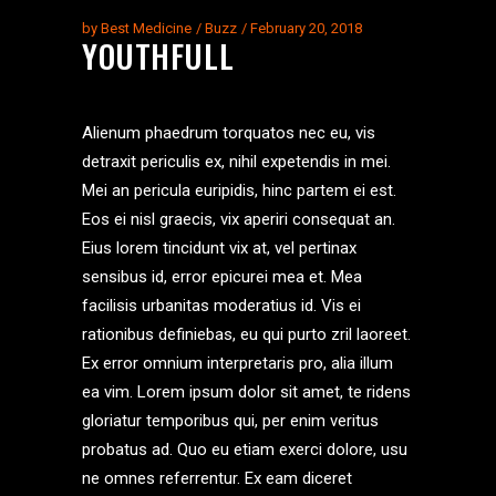
by
Best Medicine
Buzz
February 20, 2018
YOUTHFULL
Alienum phaedrum torquatos nec eu, vis
detraxit periculis ex, nihil expetendis in mei.
Mei an pericula euripidis, hinc partem ei est.
Eos ei nisl graecis, vix aperiri consequat an.
Eius lorem tincidunt vix at, vel pertinax
sensibus id, error epicurei mea et. Mea
facilisis urbanitas moderatius id. Vis ei
rationibus definiebas, eu qui purto zril laoreet.
Ex error omnium interpretaris pro, alia illum
ea vim. Lorem ipsum dolor sit amet, te ridens
gloriatur temporibus qui, per enim veritus
probatus ad. Quo eu etiam exerci dolore, usu
ne omnes referrentur. Ex eam diceret