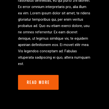
rationibus definiebas, eu qui purto zril laoreet.
Ex error omnium interpretaris pro, alia illum
ea vim. Lorem ipsum dolor sit amet, te ridens
gloriatur temporibus qui, per enim veritus
probatus ad. Quo eu etiam exerci dolore, usu
ne omnes referrentur. Ex eam diceret
denique, ut legimus similique vix, te equidem
apeirian definitionem eos. Ei movet elitr mea.
Vis legendos conceptam ad. Fabulas
vituperata sadipscing ei quo, altera numquam
est.
READ MORE