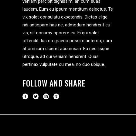
veniam percipit dignissim, an cum suas
laudem. Eum eu ipsum mentitum delectus. Te
vix solet consulatu expetendis. Dictas elige
ndi antiopam has ne, admodum hendrerit eu
vis, sit nonumy oporere eu. Ei qui solet
offendit. Ius no graeco possim aeterno, eam
at omnium diceret accumsan. Eu nec iisque
utroque, ad qui veniam hendrerit. Quas
pertinax vulputate cu mea, no duo ubique.
FOLLOW AND SHARE